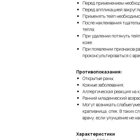
Перед применением необход
Перед аппликацией закругл
Применять тейп необходимо
После наклеивания тщательн
тепла;
При удалении потянуть тейп
коже.
При появлении признаков ра
проконсультироваться с вра
Противопоказания:
Открытые раны;
Кожные заболевания;
Аллергическая реакция на к
Ранний младенческий возрас
Могут возникать слабые/уме
крапивница, отек. В таких с
врачу, если улучшение не на
Характеристики