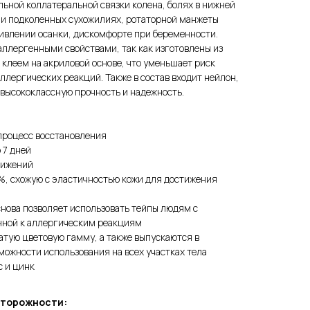
льной коллатеральной связки колена, болях в нижней
 и подколенных сухожилиях, ротаторной манжеты
ривлении осанки, дискомфорте при беременности.
ллергенными свойствами, так как изготовлены из
клеем на акриловой основе, что уменьшает риск
ллергических реакций. Также в состав входит нейлон,
высококлассную прочность и надежность.
процесс восстановления
 7 дней
вижений
%, схожую с эластичностью кожи для достижения
нова позволяет использовать тейпы людям с
нной к аллергическим реакциям
атую цветовую гамму, а также выпускаются в
можности использования на всех участках тела
с и цинк
сторожности: