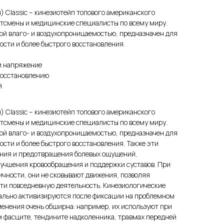
) Classic – кинезиотейп топового американского
ртсмены и медицинские специалисты по всему миру.
ой влаго- и воздухопроницаемостью, предназначен для
ости и более быстрого восстановления.
и напряжение
восстановлению
й
) Classic – кинезиотейп топового американского
ртсмены и медицинские специалисты по всему миру.
ой влаго- и воздухопроницаемостью, предназначен для
ости и более быстрого восстановления. Также эти
ния и предотвращения болевых ощущений,
учшения кровообращения и поддержки суставов. При
ичности, они не сковывают движения, позволяя
сти повседневную деятельность. Кинезиологические
тально активизируются после фиксации на проблемном
менения очень обширна: например, их используют при
 фасците, тендините надколенника, травмах передней