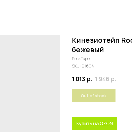
Кинезиотейп Rock
бежевый
RockTape
SKU:
21604
р.
р.
1 013
1 946
Out of stock
Купить на OZON