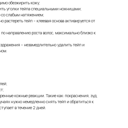
имо обезжирить кожу;
ить уголки тейпа специальными ножницами;
 со слабым натяжением;
о растереть тейп – клеевая основа активируется от
 по направлению роста волос, максимально близко к
здражения – незамедлительно удалить тейп и
чом.
лей;
т;
ренные кожные реакции. Такие как: покраснения, зуд,
лучаях нужно немедленно снять тейп и обратиться к
ступает в течение 2 дней.