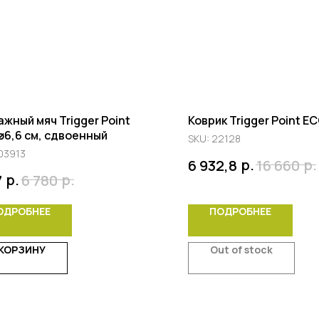
жный мяч Trigger Point
Коврик Trigger Point E
⌀6,6 см, сдвоенный
SKU:
22128
03913
р.
р.
6 932,8
16 660
р.
р.
7
6 780
ОДРОБНЕЕ
ПОДРОБНЕЕ
 КОРЗИНУ
Out of stock