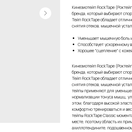
Кинезиотейп RockTape (Роктейп
бренда, который выбирают спо
Тейп RockTape обладает отличн
снятия отеков, мышечной устал
Уменьшает мышечную боль 
Способствует ускоренному 
Хорошее "сцепление" с коже
Кинезиотейп RockTape (Роктейп
бренда, который выбирают спо
Тейп RockTape обладает отличн
снятия отеков, мышечной устал
тейпы применяют для уменьше
нормализации тонуса мышц, ул
этом, благодаря высокой эласт
комфортно тренироваться и ве
тейпы RockTape Classic момен
месте, поэтому область их при
ахиллотендините, подошвенном