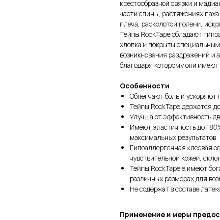
крестообразной связки и мадиа
части спины, растяжениях паха
плеча, расколотой голени, иск
Тейпы RockTape обладают гипоа
хлопка и покрыты специальным 
возникновения раздражений и а
благодаря которому они имеют 
Особенности
Облегчают боль и ускоряют 
Тейпы RockTape держатся до
Улучшают эффективность д
Имеют эластичность до 180
максимальных результатов
Гипоаллергенная клеевая ос
чувствительной кожей, скло
Тейпы RockTape e имеют бог
различных размерах для воз
Не содержат в составе латек
Применение и меры предо