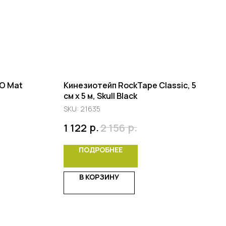
CO Mat
Кинезиотейп RockTape Classic, 5
см х 5 м, Skull Black
SKU:
21635
р.
р.
1 122
2 156
ПОДРОБНЕЕ
В КОРЗИНУ