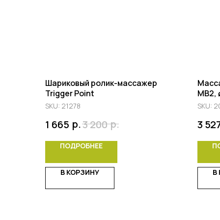
Шариковый ролик-массажер
Масса
Trigger Point
MB2, 
SKU:
21278
SKU:
2
р.
р.
1 665
3 200
3 52
ПОДРОБНЕЕ
П
В КОРЗИНУ
В