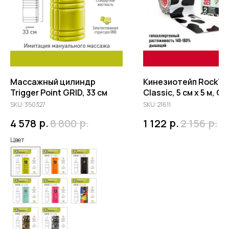
Массажный цилиндр
Кинезиотейп RockTa
Trigger Point GRID, 33 см
Classic, 5 см х 5 м, С
SKU:
350327
SKU:
21611
р.
р.
р.
р.
4 578
8 800
1 122
2 156
Цвет