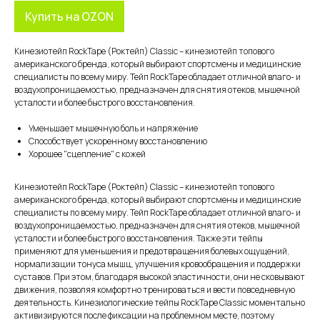
Купить на OZON
Кинезиотейп RockTape (Роктейп) Classic – кинезиотейп топового
американского бренда, который выбирают спортсмены и медицинские
специалисты по всему миру. Тейп RockTape обладает отличной влаго- и
воздухопроницаемостью, предназначен для снятия отеков, мышечной
усталости и более быстрого восстановления.
Уменьшает мышечную боль и напряжение
Способствует ускоренному восстановлению
Хорошее "сцепление" с кожей
Кинезиотейп RockTape (Роктейп) Classic – кинезиотейп топового
американского бренда, который выбирают спортсмены и медицинские
специалисты по всему миру. Тейп RockTape обладает отличной влаго- и
воздухопроницаемостью, предназначен для снятия отеков, мышечной
усталости и более быстрого восстановления. Также эти тейпы
применяют для уменьшения и предотвращения болевых ощущений,
нормализации тонуса мышц, улучшения кровообращения и поддержки
суставов. При этом, благодаря высокой эластичности, они не сковывают
движения, позволяя комфортно тренироваться и вести повседневную
деятельность. Кинезиологические тейпы RockTape Classic моментально
активизируются после фиксации на проблемном месте, поэтому