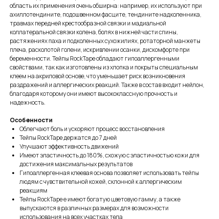
область их применения очень обширна: например, их используют при
ахиллотендините, подошвенном фасците, тендините надколенника,
травмах передней крестообразной связки и мадиальной
коллатеральной связки колена, болях в нижней части спины,
растяжениях паха и подколенных сухожилиях, ротаторной манжеты
плеча, расколотой голени, искривлении осанки, дискомфорте при
беременности. Тейпы RockTape обладают гипоаллергенными
свойствами, так как изготовлены из хлопка и покрыты специальным
клеем на акриловой основе, что уменьшает риск возникновения
раздражений и аллергических реакций. Также в состав входит нейлон,
благодаря которому они имеют высококлассную прочность и
надежность.
Особенности
Облегчают боль и ускоряют процесс восстановления
Тейпы RockTape держатся до 7 дней
Улучшают эффективность движений
Имеют эластичность до 180%, схожую с эластичностью кожи для
достижения максимальных результатов
Гипоаллергенная клеевая основа позволяет использовать тейпы
людям с чувствительной кожей, склонной к аллергическим
реакциям
Тейпы RockTape e имеют богатую цветовую гамму, а также
выпускаются в различных размерах для возможности
использования на всех участках тела