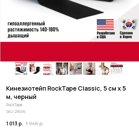
Кинезиотейп RockTape Classic, 5 см х 5
м, черный
RockTape
SKU:
21606
1 013
р.
1 946
р.