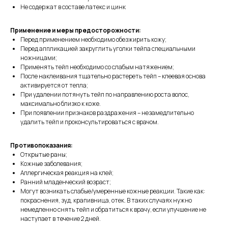
Не содержат в составе латекс и цинк
Применение и меры предосторожности:
Перед применением необходимо обезжирить кожу;
Перед аппликацией закруглить уголки тейпа специальными
ножницами;
Применять тейп необходимо со слабым натяжением;
После наклеивания тщательно растереть тейп – клеевая основа
активируется от тепла;
При удалении потянуть тейп по направлению роста волос,
максимально близко к коже.
При появлении признаков раздражения – незамедлительно
удалить тейп и проконсультироваться с врачом.
Противопоказания:
Открытые раны;
Кожные заболевания;
Аллергическая реакция на клей;
Ранний младенческий возраст;
Могут возникать слабые/умеренные кожные реакции. Такие как:
покраснения, зуд, крапивница, отек. В таких случаях нужно
немедленно снять тейп и обратиться к врачу, если улучшение не
наступает в течение 2 дней.