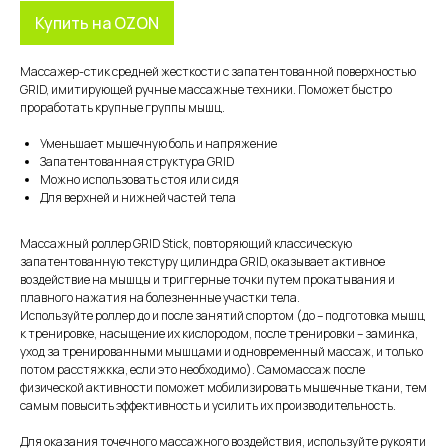
Купить на OZON
Массажер-стик средней жесткости с запатентованной поверхностью
GRID, имитирующей ручные массажные техники. Поможет быстро
проработать крупные группы мышц.
Уменьшает мышечную боль и напряжение
Запатентованная структура GRID
Можно использовать стоя или сидя
Для верхней и нижней частей тела
Массажный роллер GRID Stick, повторяющий классическую
запатентованную текстуру цилиндра GRID, оказывает активное
воздействие на мышцы и триггерные точки путем прокатывания и
плавного нажатия на болезненные участки тела.
Используйте роллер до и после занятий спортом (до – подготовка мышц
к тренировке, насыщение их кислородом, после тренировки – заминка,
уход за тренированными мышцами и одновременный массаж, и только
потом расcтяжкка, если это необходимо). Самомассаж после
физической активности поможет мобилизировать мышечные ткани, тем
самым повысить эффективность и усилить их производительность.
Для оказания точечного массажного воздействия, используйте рукояти