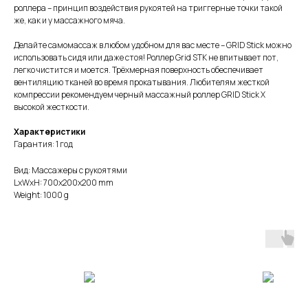
роллера – принцип воздействия рукоятей на триггерные точки такой
же, как и у массажного мяча.
Делайте самомассаж в любом удобном для вас месте – GRID Stick можно
использовать сидя или даже стоя! Роллер Grid STK не впитывает пот,
легко чистится и моется. Трёхмерная поверхность обеспечивает
вентиляцию тканей во время прокатывания. Любителям жесткой
компрессии рекомендуем черный массажный роллер GRID Stick Х
высокой жесткости.
Характеристики
Гарантия: 1 год
Вид: Массажеры с рукоятями
LxWxH: 700x200x200 mm
Weight: 1000 g