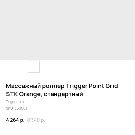
Массажный роллер Trigger Point Grid
STK Orange, стандартный
Trigger point
SKU:
350501
4 264
р.
8 340
р.