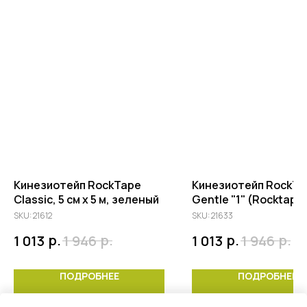
Кинезиотейп RockTape
Кинезиотейп RockTa
Classic, 5 см х 5 м, зеленый
Gentle "1" (Rocktape
см х 5 м, ярко-розов
SKU:
21612
SKU:
21633
р.
р.
р.
р.
1 013
1 946
1 013
1 946
ПОДРОБНЕЕ
ПОДРОБНЕЕ